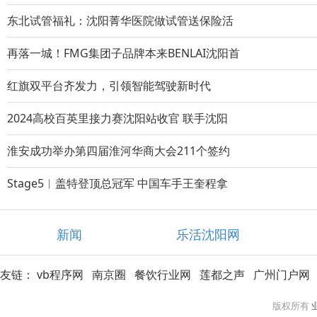
东北试管福礼：沈阳菁华医院做试管送保险活
再落一城！FMG集团子品牌本来BENLAI沈阳首
红旗双平台齐发力，引领智能驾驶新时代
2024高校百英里接力赛沈阳站收官 联手沈阳
淮安成功举办第四届淮河华商大会211个签约
Stage5︱盖特登顶总冠军 中国车手王奎程拿
新闻
乐活沈阳网
友链：
vb程序网
南京圈
餐饮行业网
莲都之声
广州门户网
版权所有