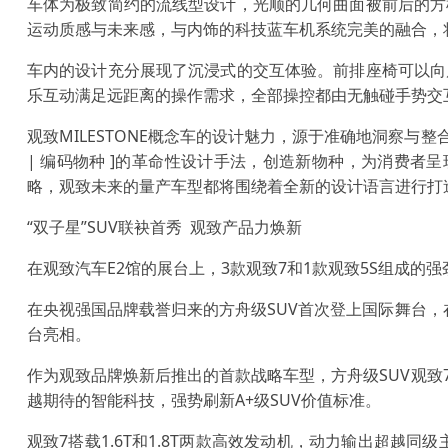
车体为极致简约的流线型设计，光顺的几何曲面被前后的方
运动质感与未来感，与内饰的科技蓝车机系统完美的融合，
车内的设计充分展现了沉浸式的交互体验。前排座椅可以向
乐互动满足远距离的操作需求，全部操控都由无触碰手势交
观致MILESTONE概念车的设计魅力，源于准确地洞察与整
| 编码物种 ]的革命性设计手法，创造新物种，为消费者
略，观致未来的量产车型都将围绕着全新的设计语言进行打
“双子星”SUV联袂首秀 观致产品力焕新
在观致汽车E2馆的展台上，3款观致7和1款观致5S组成的
在央视强国品牌载誉归来的方舟级SUV首次登上国际舞台，
台亮相。
作为观致品牌焕新后推出的首款战略车型，方舟级SUV观
越期待的智能科技，强势刷新A+级SUV价值标准。
观致7搭载1.6T和1.8T两款高效发动机，动力输出超越