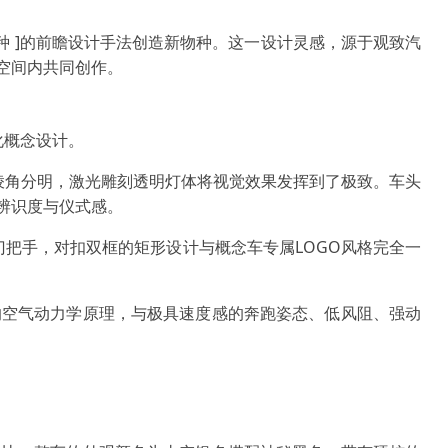
 | 编码物种 ]的前瞻设计手法创造新物种。这一设计灵感，源于观致汽
空间内共同创作。
化概念设计。
廓棱角分明，激光雕刻透明灯体将视觉效果发挥到了极致。车头
辨识度与仪式感。
控感应门把手，对扣双框的矩形设计与概念车专属LOGO风格完全一
的空气动力学原理，与极具速度感的奔跑姿态、低风阻、强动