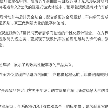
框灯锁定在中间。性感的车身曲面与直线的电子光束形成鲜明
将观者带入Z世代的沉浸式游戏体验中，预示着观致品牌对汽车
后滑动并与后排完全贴合，配合前窗的全息投影，车内瞬间变
互识别，真正做到最大化的数字体验感。
合观点独到的Z世代消费者需求而创造的个性化设计理念。 在方界美学
呈现致简先锐之美，更展现了观致汽车的前瞻思维与先锋气魄。观致
造。
强劲阵容，展示了观致高性能车系的产品风采。
在全方位展现产品魅力的同时，它也将起程远航，即将登陆南美市场
致7是观致品牌采用方界美学设计的首款量产车，凭借稳彰大气的
同级主流车型，全系配备7DCT湿式双离合，响应更快，是名副其