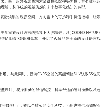
对比。整车的外观颜色为太空银色搭配神秘黑色，带有硬核的
的理解，从传统的雕塑质感向未来数字化感知的转型。
成宽敞炫酷的观影空间。方向盘上的可拆卸手持遥控器，让娱
家族设计语言的指导下大胆精进，以[ CODED NATURE
MILESTONE概念车，开启了观致品牌全新的设计语言战
。与此同时，新装CN95空滤的高能驾控SUV观致5S也同
造型设计、稳操胜券的舒适驾控、稳享舒适的智能座舱以及超
实的“性能担当”，并以全维智能安全科技，为用户提供稳如磐石