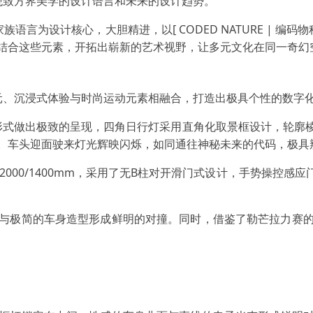
了观致方界美学的设计语言和未来的设计趋势。
etics ]家族语言为设计核心，大胆精进，以[ CODED NATURE
结合这些元素，开拓出崭新的艺术视野，让多元文化在同一奇幻
元、沉浸式体验与时尚运动元素相融合，打造出极具个性的数字
识的形式做出极致的呈现，四角日行灯采用直角化取景框设计，轮
。车头迎面驶来灯光辉映闪烁，如同通往神秘未来的代码，极具
0/2000/1400mm，采用了无B柱对开滑门式设计，手势操
与极简的车身造型形成鲜明的对撞。同时，借鉴了勒芒拉力赛