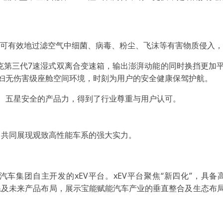
滤芯，可有效地过滤空气中细菌、病毒、粉尘、飞沫等有害物质侵入
特拉克第三代7速湿式双离合变速箱，输出澎湃动能的同时换挡更
妇无伤害级座舱空间环境，时刻为用户的安全健康保驾护航。
、五星安全的产品力，得到了行业尊重与用户认可。
相，共同展现观致高性能车系的强大实力。
车集团自主开发的xEV平台。xEV平台聚焦“新四化”，具备
全系及未来产品布局，展示宝能赋能汽车产业的垂直整合及生态